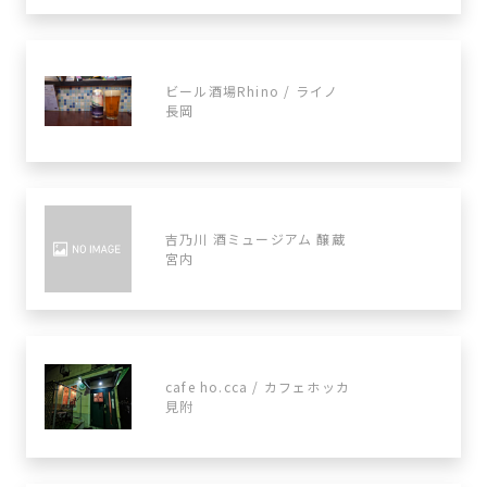
ビール酒場Rhino / ライノ
長岡
吉乃川 酒ミュージアム 醸蔵
宮内
cafe ho.cca / カフェホッカ
見附