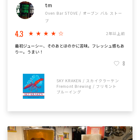
tm
Oven Bar STOVE / オーブン バル ストー
ブ
4.3
★★★★☆
2年以上前
最初ジューシー、そのあとほのかに苦味。フレッシュ感もあ
りー。うまい！
8
SKY KRAKEN / スカイクラーケン
Fremont Brewing / フリモント
ブルーイング