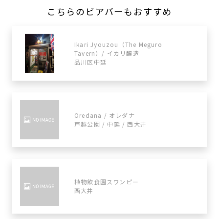
こちらのビアバーもおすすめ
Ikari Jyouzou（The Meguro
Tavern）/ イカリ醸造
品川区中延
Oredana / オレダナ
戸越公園 / 中延 / 西大井
植物飲食園スワンピー
西大井