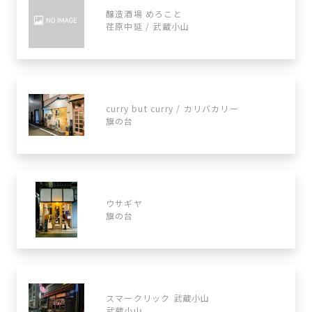
醸造酒場 めろこと
荏原中延 / 武蔵小山
curry but curry / カリバカリー
旗の台
ウサギヤ
旗の台
スマークリック 武蔵小山
武蔵小山