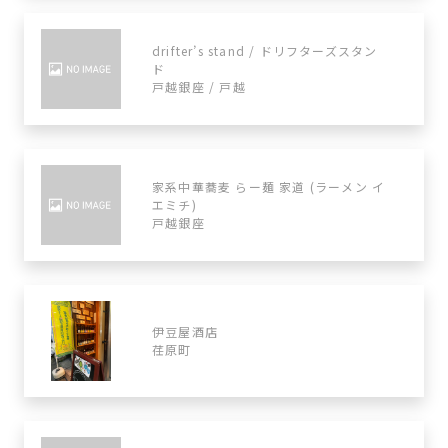
drifter’s stand / ドリフターズスタン
ド
戸越銀座 / 戸越
家系中華蕎麦 らー麺 家道 (ラーメン イ
エミチ)
戸越銀座
伊豆屋酒店
荏原町