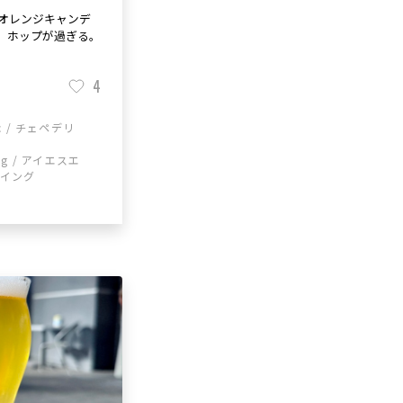
オレンジキャンデ
、ホップが過ぎる。
4
ic / チェペデリ
ing / アイエスエ
ーイング