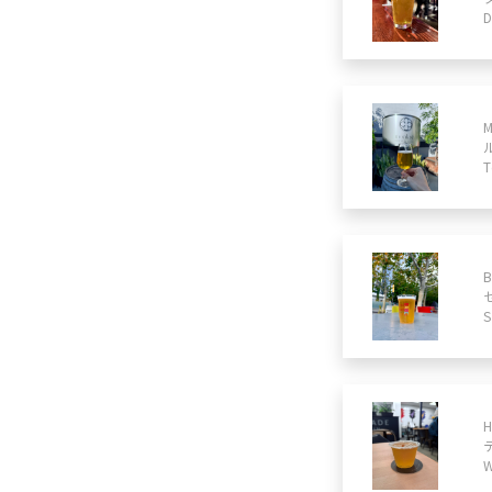
D
T
B
S
W