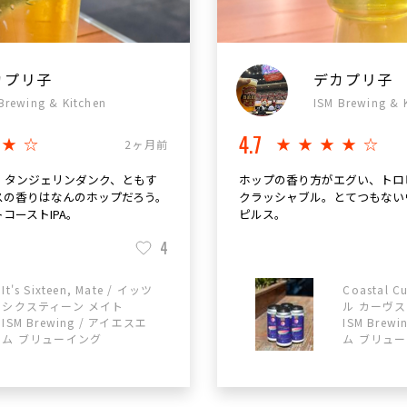
カプリ子
デカプリ子
Brewing & Kitchen
ISM Brewing & 
4.7
★★☆
★★★★☆
2ヶ月前
、タンジェリンダンク、ともす
ホップの香り方がエグい、トロ
スの香りはなんのホップだろう。
クラッシャブル。とてつもない
コーストIPA。
ピルス。
4
It's Sixteen, Mate / イッツ
Coastal C
シクスティーン メイト
ル カーヴス
ISM Brewing / アイエスエ
ISM Brew
ム ブリューイング
ム ブリュ