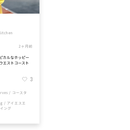
Kitchen
2ヶ月前
ピカルなホッピー
ウエストコースト
3
urves / コースタ
ing / アイエスエ
ーイング