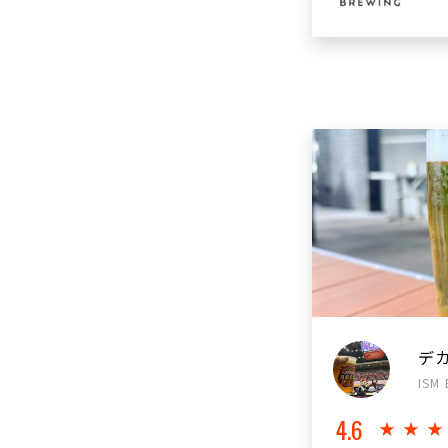
デ
ISM 
4.6
★★