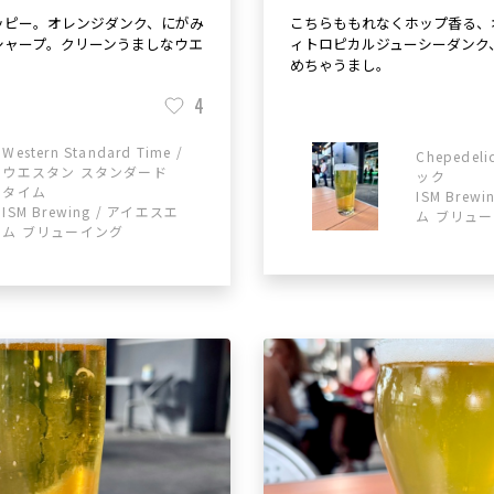
ッピー。オレンジダンク、にがみ
こちらももれなくホップ香る、
シャープ。クリーンうましなウエ
ィトロピカルジューシーダンク
めちゃうまし。
4
Western Standard Time /
Chepedel
ウエスタン スタンダード
ック
タイム
ISM Brew
ISM Brewing / アイエスエ
ム ブリュ
ム ブリューイング