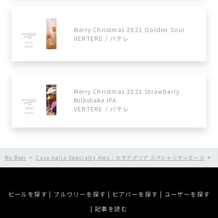
Merry Christmas 2021 Golden Sour
VERTERE / バテレ
Merry Christmas 2021 Strawberry
Milkshake IPA
VERTERE / バテレ
My Beer
Casa Agria Specialty Ales / カサアグリア スペシャリティエール
S
ビールを探す
|
ブルワリーを探す
|
ビアバーを探す
|
ユーザーを探す
|
記事を読む