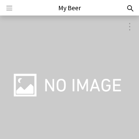
My Beer
⋮