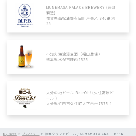
MUNEMASA PALACE BREWERY (宗政
酒造)
佐賀県西松浦郡有田町戸矢乙 340番地
28
不知火海浪漫麦酒（福田農場）
熊本県水俣市陳内2525
大分の地ビール BeerOh! (久住高原ビ
ール )
大分県竹田市久住町大字白丹7575-1
My Beer
ブルワリー
熊本クラフトビール / KUMAMOTO CRAFT BEER