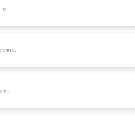
ー助
doritsou
ツヤマ
m