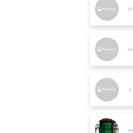
ぴ
mi
ミ
t