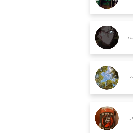
sc
パ
し