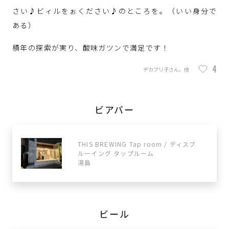
さい♪ビィルをぉください♪のところを。（いい身分で
ある）
積年の探索が実り、酸味ガツンで満足です！
4
デカプリ子さん、他
ビアバー
THIS BREWING Tap room / ディスブ
ルーイング タップルーム
湯島
ビール