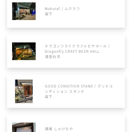
Mukuraf / ムクラフ
森下
ドラゴンフライクラフトビヤホール /
Dragonfly CRAFT BEER HALL
清澄白河
GOOD CONDITION STAND / グッドコ
ンディション スタンド
森下
酒場 しゃけちや