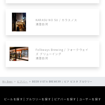
KARASU NO SU / カラスノス
清澄白河
Folkways Brewing / フォークウェイ
ズ ブリューイング
清澄白河
My Beer
ビアバー
BEER VISTA BREWERY / ビア ビスタ ブルワリー
ビールを探す
|
ブルワリーを探す
|
ビアバーを探す
|
ユーザーを探す