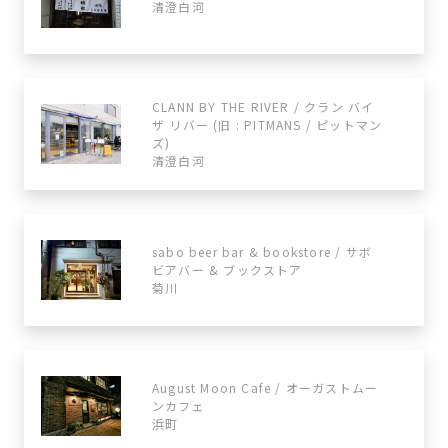
清澄白河
CLANN BY THE RIVER / クラン バイ
ザ リバー (旧 : PITMANS / ピットマン
ズ)
清澄白河
sabo beer bar & bookstore / サボ
ビアバー & ブックストア
菊川
August Moon Cafe / オーガストムー
ンカフェ
浜町