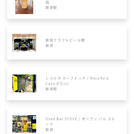
店
新潟駅
新潟クラフトビール館
新潟
レコルタ カーブドッチ / Recolte a
Cave d'Occi
新潟駅
Oven Bar STOVE / オーブン バル スト
ーブ
新潟