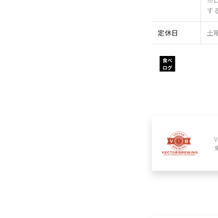
※
す
定休日
土