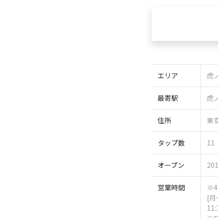
エリア
虎
最寄駅
虎
住所
東
タップ数
11
オープン
201
営業時間
※
[月
11: