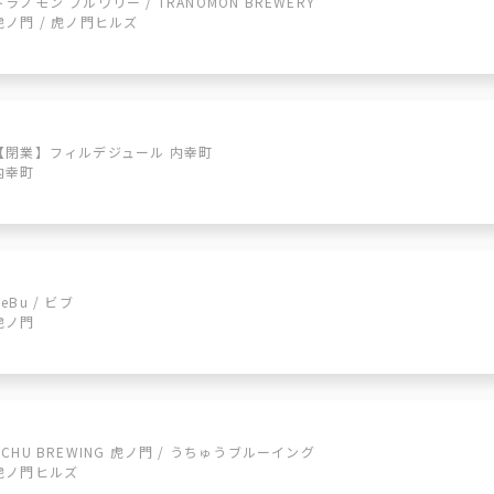
トラノモン ブルワリー / TRANOMON BREWERY
虎ノ門 / 虎ノ門ヒルズ
【閉業】フィルデジュール 内幸町
内幸町
BeBu / ビブ
虎ノ門
UCHU BREWING 虎ノ門 / うちゅうブルーイング
虎ノ門ヒルズ