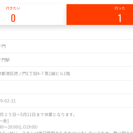
行きたい
行った
0
1
ノ門
ノ門駅
京都港区虎ノ門1丁目4-7 第1誠ビル1階
9-02-21
4月２５日～5月11日まで休業となります。
～金]
30～20:00(L.O19:00）