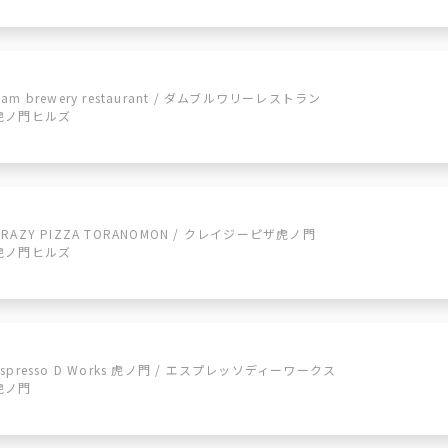
dam brewery restaurant / ダムブルワリーレストラン
虎ノ門ヒルズ
CRAZY PIZZA TORANOMON / クレイジーピザ虎ノ門
虎ノ門ヒルズ
Espresso D Works 虎ノ門 / エスプレッソディーワークス
虎ノ門