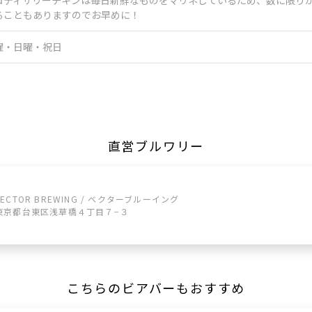
ロティサリーチキンは毎日新鮮なものをマリネしているため、数に限り
ることもありますのでお早めに！
曜・日曜・祝日
直営ブルワリー
VECTOR BREWING / ベクターブルーイング
東京都台東区浅草橋４丁目７−３
こちらのビアバーもおすすめ