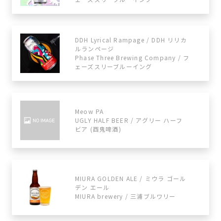
DDH Lyrical Rampage / DDH リリカ
ルランページ
Phase Three Brewing Company / フ
ェーズスリーブルーイング
Meow PA
UGLY HALF BEER / アグリー ハーフ
ビア (酉鬼啤酒)
MIURA GOLDEN ALE / ミウラ ゴール
デン エール
MIURA brewery / 三浦ブルワリー