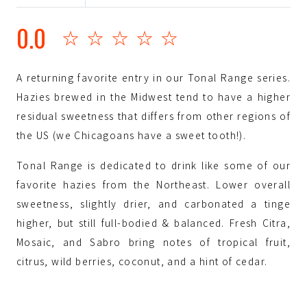
0.0
☆☆☆☆☆
A returning favorite entry in our Tonal Range series.
Hazies brewed in the Midwest tend to have a higher
residual sweetness that differs from other regions of
the US (we Chicagoans have a sweet tooth!).
Tonal Range is dedicated to drink like some of our
favorite hazies from the Northeast. Lower overall
sweetness, slightly drier, and carbonated a tinge
higher, but still full-bodied & balanced. Fresh Citra,
Mosaic, and Sabro bring notes of tropical fruit,
citrus, wild berries, coconut, and a hint of cedar.