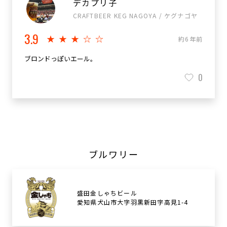
デカプリ子
CRAFTBEER KEG NAGOYA / ケグナゴヤ
3.9
★★★☆☆
約6年前
ブロンドっぽいエール。
0
ブルワリー
盛田金しゃちビール
愛知県犬山市大字羽黒新田字高見1-4