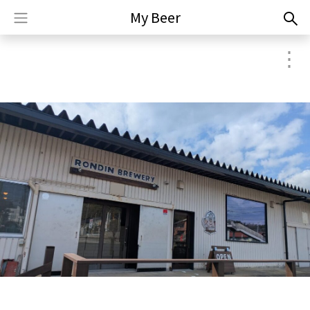
My Beer
⋮