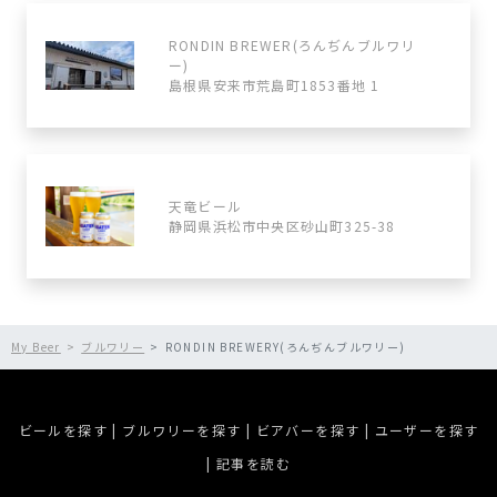
RONDIN BREWER(ろんぢんブルワリ
ー)
島根県安来市荒島町1853番地 1
天竜ビール
静岡県浜松市中央区砂山町325-38
My Beer
ブルワリー
RONDIN BREWERY(ろんぢんブルワリー)
ビールを探す
|
ブルワリーを探す
|
ビアバーを探す
|
ユーザーを探す
|
記事を読む