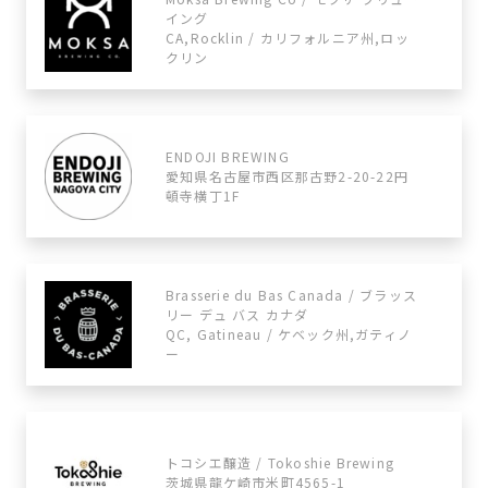
イング
CA,Rocklin / カリフォルニア州,ロッ
クリン
ENDOJI BREWING
愛知県名古屋市西区那古野2-20-22円
頓寺横丁1F
Brasserie du Bas Canada / ブラッス
リー デュ バス カナダ
QC, Gatineau / ケベック州,ガティノ
ー
トコシエ醸造 / Tokoshie Brewing
茨城県龍ケ崎市米町4565-1