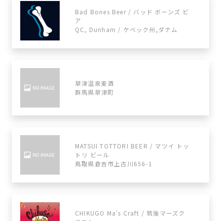
Bad Bones Beer / バッド ボーンズ ビ
ア
QC, Dunham / ケベック州,ダナム
草津温泉麦酒
群馬県草津町
MATSUI TOTTORI BEER / マツイ トッ
トリ ビール
鳥取県倉吉市上古川656-1
CHIKUGO Ma's Craft / 筑後マーズク