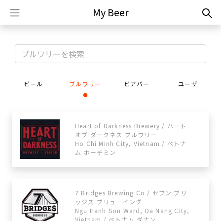
My Beer
ビール
ブルワリー
ビアバー
ユーザ
・
Heart of Darkness Brewery / ハート
オブ ダークネス ブルワリー
Ho Chi Minh City, Vietnam / ベトナ
ム ホーチミン
7 Bridges Brewing Co / セブン ブリ
ッジズ ブリューイング
Ngu Hanh Son Ward, Da Nang City,
Vietnam / ベトナム ダナン