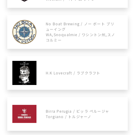
No Boat Brewing / ノー ボート ブリ
ューイング
WA,Snoqualmie / ワシントン州,スノ
コルミー
H.K Lovecraft / ラブクラフト
Birra Perugia / ビッラ ペルージャ
Torgiano / トルジャーノ