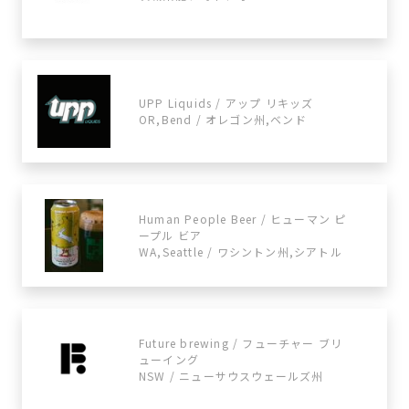
UPP Liquids / アップ リキッズ
OR,Bend / オレゴン州,ベンド
Human People Beer / ヒューマン ピ
ープル ビア
WA,Seattle / ワシントン州,シアトル
Future brewing / フューチャー ブリ
ューイング
NSW / ニューサウスウェールズ州