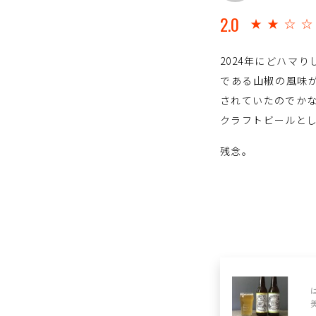
2.0
★★☆
2024年にどハマ
である山椒の風味が
されていたのでか
クラフトビールと
残念。