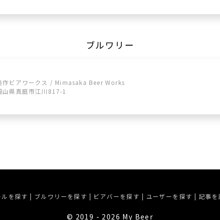
ブルワリー
美作ビアワークス / Mimasaka Beer Works
岡山県真庭市江川817-1
ールを探す
|
ブルワリーを探す
|
ビアバーを探す
|
ユーザーを探す
|
記事を
©︎ 2019 - 2026 My Beer