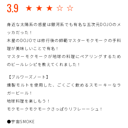
3.9
★★★☆☆
身近な太陽系の惑星は銀河系でも有名な五次元DOJOのメ
ッカだった！
木星のDOJOでは修行後の師範マスターモクモークの手料
理が美味しいことで有名！
マスターモクモークが地球の料理にペアリングするため
のビールレシピを教えてくれました！
【ブルワーズノート】
燻製モルトを使用した、ごくごく飲めるスモーキーなラ
ガービール！
地球料理を楽しもう！
モクモークモクモークさっぱりリフレーーシュ！
●宇宙SMOKE