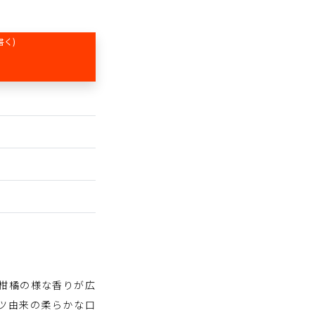
書く)
、柑橘の様な香りが広
ーツ由来の柔らかな口