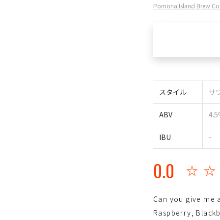
Pomona Island Brew
スタイル
サワ
ABV
4.
IBU
-
0.0
☆
Can you give me 
Raspberry, Black