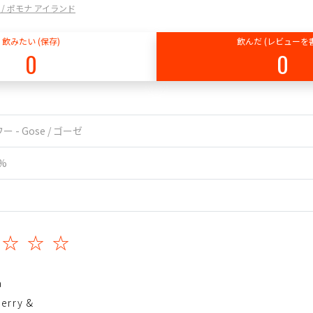
 Co / ポモナ アイランド
飲みたい (保存)
飲んだ (レビューを
0
0
ー - Gose / ゴーゼ
5%
☆☆☆☆
a
berry &