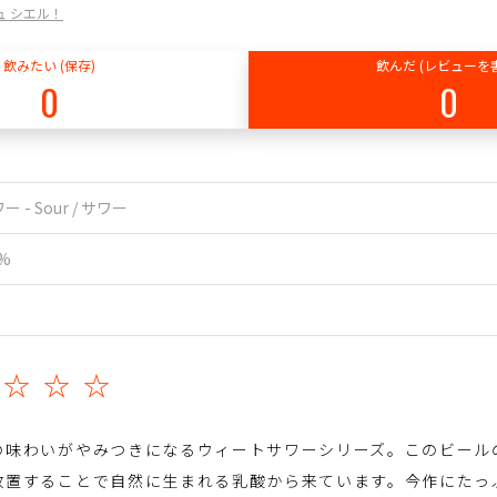
 デュ シエル！
飲みたい (保存)
飲んだ (レビューを
0
0
ー - Sour / サワー
9%
☆☆☆☆
の味わいがやみつきになるウィートサワーシリーズ。このビール
放置することで自然に生まれる乳酸から来ています。今作にたっ