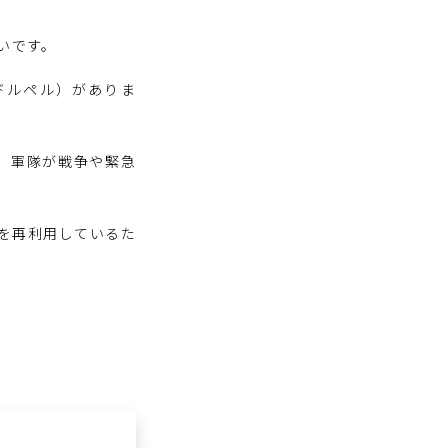
わいです。
クアドルペル）がありま
の略で、軍隊が戦争や緊急
物を再利用しているた