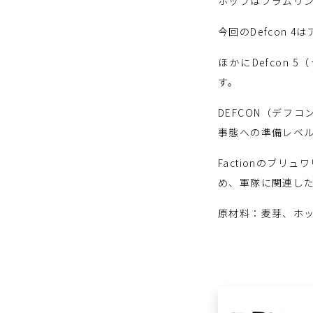
ホップはブラムリン
今回のDefcon
ほかにDefcon 
す。
DEFCON（デフコン
事態への準備レベ
Factionのブ
め、軍隊に関連し
原材料：麦芽、ホ