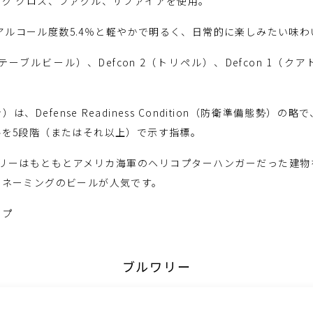
グ クロス、ファグル、サファイアを使用。
 4はアルコール度数5.4％と軽やかで明るく、日常的に楽しみたい味
5（テーブルビール）、Defcon 2（トリペル）、Defcon 1（
）は、Defense Readiness Condition（防衛準備態勢）
ルを5段階（またはそれ以上）で示す指標。
リュワリーはもともとアメリカ海軍のヘリコプターハンガーだった建
たネーミングのビールが人気です。
ップ
ブルワリー