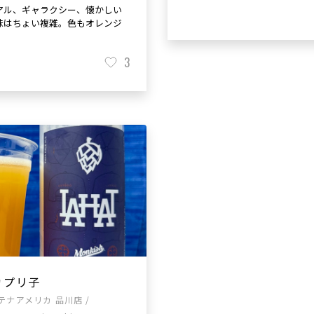
アル、ギャラクシー、懐かしい
味はちょい複雑。色もオレンジ
3
カプリ子
テナアメリカ 品川店 /