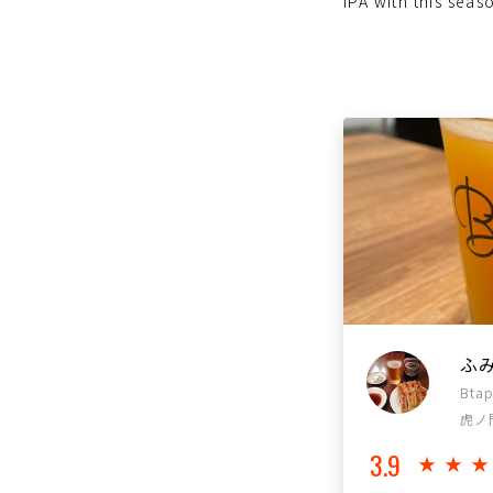
IPA with this seas
ふ
Bta
虎ノ
3.9
★★