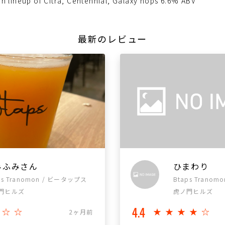
on lineup of Citra, Centennial, Galaxy hops 6.6% ABV
最新のレビュー
みふみさん
ひまわり
ps Tranomon / ビータップス
Btaps Trano
門ヒルズ
虎ノ門ヒルズ
4.4
★☆☆
★★★★☆
2ヶ月前