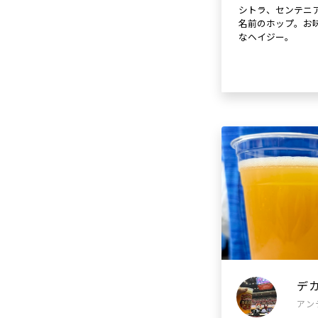
シトラ、センテニ
名前のホップ。お
なヘイジー。
デ
アン