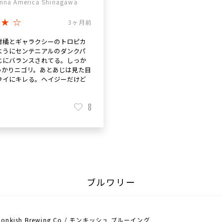
nna America Shinagawa
★★☆
3ヶ月前
柑橘とギャラクシーのトロピカ
ようにセンテニアルのダンクパ
じにバランスされてる。しっか
っかりニゴリ。あとあじは見た目
ライにキレる。ヘイジーだけど
。
8
ブルワリー
Monkish Brewing Co / モンキッシュ ブルーイング