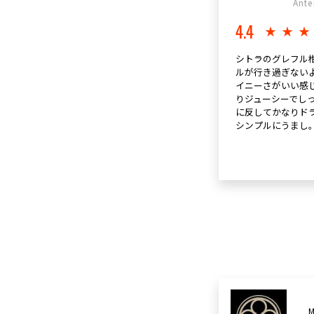
Ante
4.4
★★
シトラのグレフル
ルが行き過ぎない
イニーさがいい感
りジューシーでし
に反してかなりド
シンプルにうまし