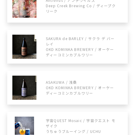
Antivirus / アンチウイルス
Deep Creek Brewing Co / ディープク
リーク
SAKURA de BARLEY / サクラ デ バー
レイ
OKD KOMINKA BREWERY / オーケー
ディーコミンカブルワリー
ASAKUWA / 浅桑
OKD KOMINKA BREWERY / オーケー
ディーコミンカブルワリー
宇宙QUEST Mosaic / 宇宙クエスト モ
ザイク
うちゅうブルーイング / UCHU