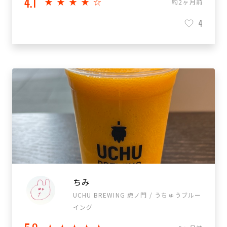
4.1
★★★★☆
約2ヶ月前
4
ちみ
UCHU BREWING 虎ノ門 / うちゅうブルー
イング