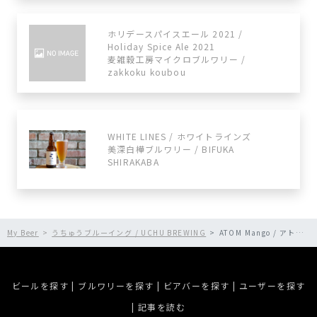
ホリデースパイスエール 2021 /
Holiday Spice Ale 2021
麦雑穀工房マイクロブルワリー /
zakkoku koubou
WHITE LINES / ホワイトラインズ
美深白樺ブルワリー / BIFUKA
SHIRAKABA
My Beer
うちゅうブルーイング / UCHU BREWING
ATOM Mango / アトム マンゴー
ビールを探す
|
ブルワリーを探す
|
ビアバーを探す
|
ユーザーを探す
|
記事を読む