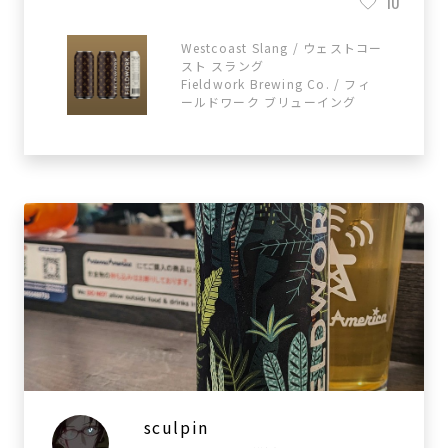
10
Westcoast Slang / ウェストコー
スト スラング
Fieldwork Brewing Co. / フィ
ールドワーク ブリューイング
sculpin