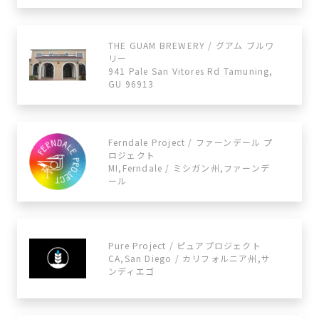
THE GUAM BREWERY / グアム ブルワ
リー
941 Pale San Vitores Rd Tamuning,
GU 96913
Ferndale Project / ファーンデール プ
ロジェクト
MI,Ferndale / ミシガン州,ファーンデ
ール
Pure Project / ピュアプロジェクト
CA,San Diego / カリフォルニア州,サ
ンディエゴ