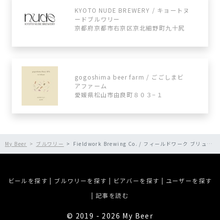
KYOTO NUDE BREWERY / キョートヌ
ードブルワリー
京都府京都市右京区京北細野町九十尻
gogoshima beer farm / ごごしまビ
アファーム
愛媛県松山市由良町８０３−１
My Beer
ブルワリー
Fieldwork Brewing Co. / フィールドワーク ブリューイング
ビールを探す
|
ブルワリーを探す
|
ビアバーを探す
|
ユーザーを探す
|
記事を読む
©︎ 2019 - 2026 My Beer