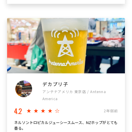
デカプリ子
アンテナアメリカ 東京店 / Antenna
America
4.2
★★★★☆
2年弱前
ネルソントロピカルジューシースムース、NZホップがとても
香る。