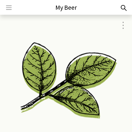
My Beer
⋮