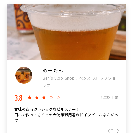
めーたん
Ben's Slop Shop / ベンズ スロップショ
ップ
3.8
★★★☆☆
5年以上前
甘味のあるクラシックなピルスナー！
日本で作ってるドイツ大使館御用達のドイツビールなんだっ
て！
2