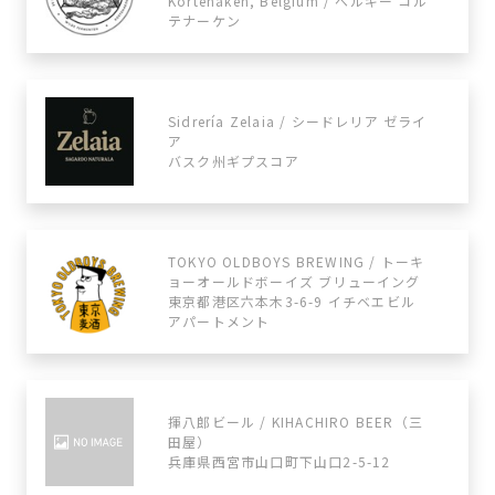
Kortenaken, Belgium / ベルギー コル
テナーケン
Sidrería Zelaia / シードレリア ゼライ
ア
バスク州ギプスコア
TOKYO OLDBOYS BREWING / トーキ
ョーオールドボーイズ ブリューイング
東京都港区六本木3-6-9 イチベエビル
アパートメント
揮八郎ビール / KIHACHIRO BEER（三
田屋）
兵庫県西宮市山口町下山口2-5-12