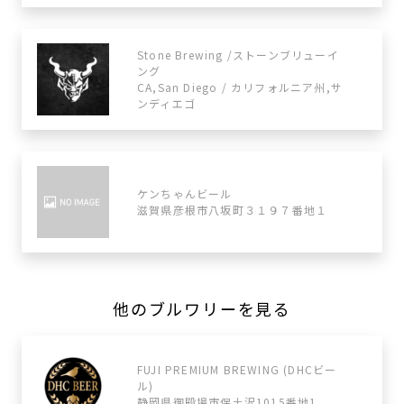
Stone Brewing /ストーンブリューイ
ング
CA,San Diego / カリフォルニア州,サ
ンディエゴ
ケンちゃんビール
滋賀県彦根市八坂町３１９７番地１
他のブルワリーを見る
FUJI PREMIUM BREWING (DHCビー
ル)
静岡県御殿場市保土沢1015番地1