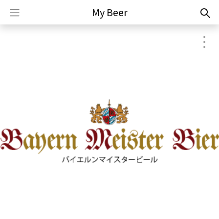
My Beer
⋮