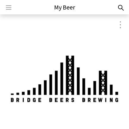
My Beer
⋮