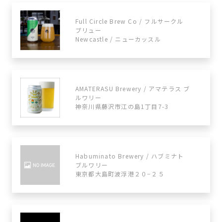
Full Circle Brew Co / フルサークル
ブリュー
Newcastle / ニューカッスル
AMATERASU Brewery / アマテラス ブ
ルワリー
神奈川県藤沢市江の島1丁目7-3
Habuminato Brewery / ハブミナト
ブルワリー
東京都大島町波浮港２０−２５