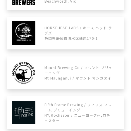
Beachworth, Vic
HORSEHEAD LABS / ホース ヘッド ラ
ブズ
静岡県静岡市清水区蒲原170-1
Mount Brewing Co / マウント ブリュ
ーイング
Mt Maunganui / マウント マンガヌイ
Fifth Frame Brewing / フィフス フレ
ーム ブリューイング
NY,Rochester / ニューヨーク州,ロチ
ェスター