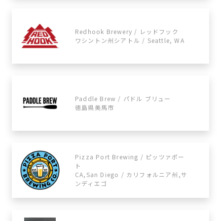
Redhook Brewery / レッドフック
ワシントン州シアトル / Seattle, WA
Paddle Brew / パドル ブリュー
徳島県美馬市
Pizza Port Brewing / ​​ピッツァポー
ト
CA,San Diego / カリフォルニア州,サ
ンディエゴ