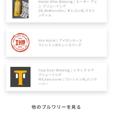
Heater Allen Brewing / ヒーター アレ
ン ブリューイング
OR,McMinnville / オレゴン州,マクミ
ンヴィル
Iron Horse / アイロンホース
ワシントン州エレンズバーグ
Trap Door Brewing / トラップ ドア
ブリューイング
WA,Vancouver / ワシントン州,バンク
ーバー
他のブルワリーを見る