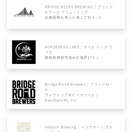
BRIDGE BEERS BREWING / ブリッジ
ビアーズ ブリューイング
兵庫県明石市小久保２丁目４−５
HORSEHEAD LABS / ホース ヘッド ラ
ブズ
静岡県静岡市清水区蒲原170-1
Bridge Road Brewers / ブリッジロー
ド
ヴィクトリア州ビーチワース /
Beachworth, Vic
Inkhorn Brewing / インクホーン ブル