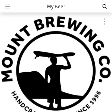
My Beer
⋮