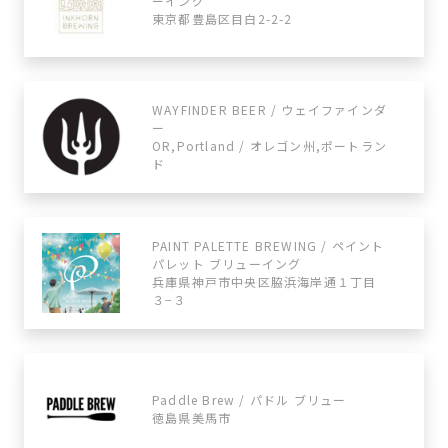
ーイング
東京都豊島区目白2-2-2
WAYFINDER BEER / ウェイファインダ
ー
OR,Portland / オレゴン州,ポートラン
ド
PAINT PALETTE BREWING / ペイント
パレット ブリューイング
兵庫県神戸市中央区脇浜海岸通１丁目
３−３
Paddle Brew / パドル ブリュー
徳島県美馬市