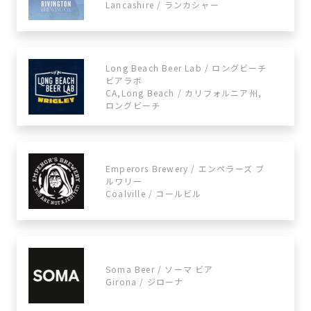
Lancashire / ランカシャー
Long Beach Beer Lab / ロングビーチ
ビアラボ
CA,Long Beach / カリフォルニア州,
ロングビーチ
Emperors Brewery / エンペラーズ ブ
ルワリー
Coalville / コールビル
Soma Beer / ソーマ ビア
Girona / ジローナ