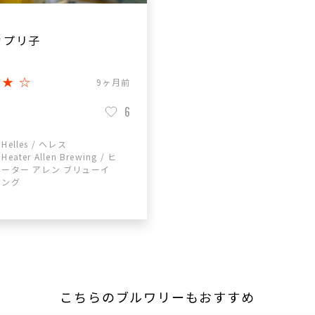
カプリ子
★★☆
9ヶ月前
6
Helles / ヘレス
Heater Allen Brewing / ヒ
ーター アレン ブリューイ
ング
こちらのブルワリーもおすすめ