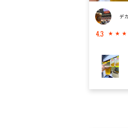
デ
4.3
★★