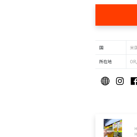
国
米
所在地
OR
H