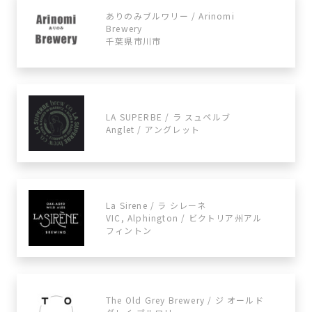
ありのみブルワリー / Arinomi
Brewery
千葉県市川市
LA SUPERBE / ラ スュペルブ
Anglet / アングレット
La Sirene / ラ シレーネ
VIC, Alphington / ビクトリア州アル
フィントン
The Old Grey Brewery / ジ オールド