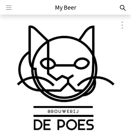
My Beer
⋮