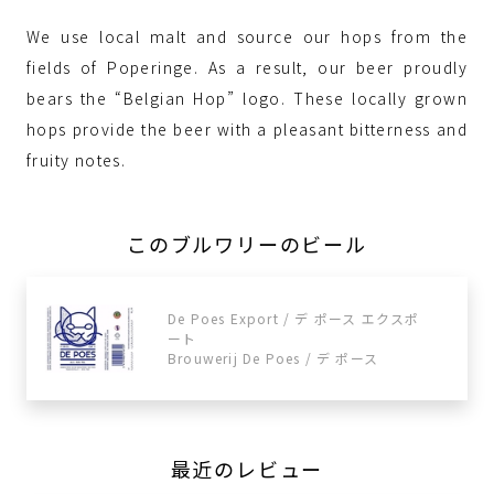
We use local malt and source our hops from the
fields of Poperinge. As a result, our beer proudly
bears the “Belgian Hop” logo. These locally grown
hops provide the beer with a pleasant bitterness and
fruity notes.
このブルワリーのビール
De Poes Export / デ ポース エクスポ
ート
Brouwerij De Poes / デ ポース
最近のレビュー