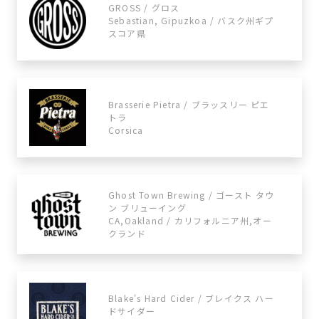
GROSS / グロス
Sebastian, Gipuzkoa / バスク州ギプ
スコア県
Brasserie Pietra / ブラッスリー ピエ
トラ
Corsica
Ghost Town Brewing / ゴースト タウ
ン ブリューイング
CA,Oakland / カリフォルニア州,オー
クランド
Blake's Hard Cider / ブレイクス ハー
ドサイダー