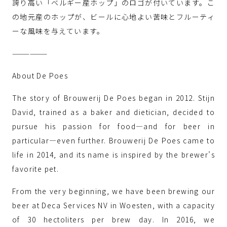
誇り高い「ベルギー産ホップ」のロゴが付いています。こ
の地元産のホップが、ビールに心地よい苦味とフルーティ
ーな風味を与えています。
——————
About De Poes
The story of Brouwerij De Poes began in 2012. Stijn
David, trained as a baker and dietician, decided to
pursue his passion for food—and for beer in
particular—even further. Brouwerij De Poes came to
life in 2014, and its name is inspired by the brewer’s
favorite pet.
From the very beginning, we have been brewing our
beer at Deca Services NV in Woesten, with a capacity
of 30 hectoliters per brew day. In 2016, we