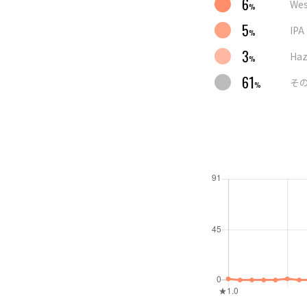
6
We
%
5
IPA
%
3
Ha
%
61
そ
%