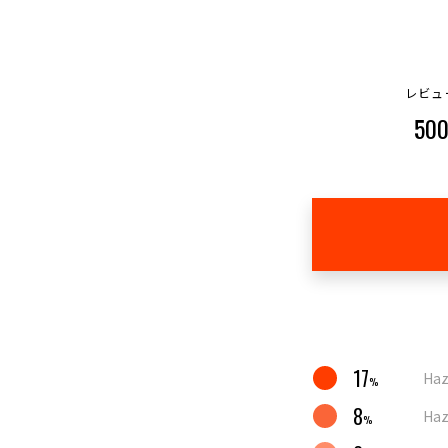
レビュ
50
17
Haz
%
8
Haz
%