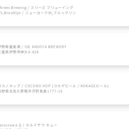
Threes Brewing / スリーズ ブリューイング
NY,Brooklyn / ニューヨーク州,ブルックリン
伊勢角屋麦酒 / ISE KADOYA BREWERY
三重県伊勢市神久6-428
ココノホップ / COCONO HOP (コカゲビール / KOKAGEビール)
長野県北佐久郡軽井沢町長倉1777-16
karuizawa Q / カルイザワ キュー