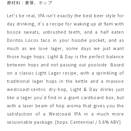
原材料：麦芽、ホップ
Let's be real, IPA isn't exactly the best beer style for
day drinking, it's a recipe for waking up at 9am with
booze sweats, unbrushed teeth, and a half eaten
Doritos Locos taco in your hoodie pocket; and as
much as we love lager, some days we just want
those huge hops. Light & Day is the perfect balance
between hops and not passing out poolside. Based
on a classic Light Lager recipe, with a sprinkling of
traditional lager hops in the kettle and a massive
westcoast-centric dry-hop, Light & Day drinks just
like a lager you'd find in a giant cardboard box, but
with a laser beam of hop aroma that gives you the
satisfaction of a Westcoast IPA in a much more
sessionable package. [hops: Centennial / 5.6% ABV]