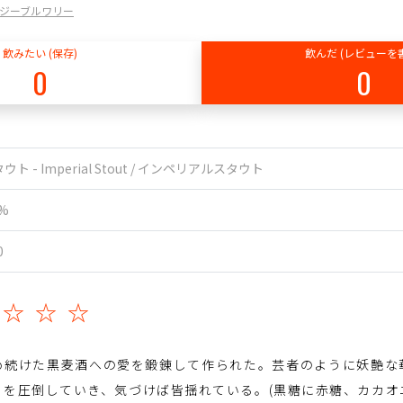
ワイワイジーブルワリー
飲みたい (保存)
飲んだ (レビューを
0
0
ウト - Imperial Stout / インペリアルスタウト
2%
0
☆☆☆☆
め続けた黒麦酒への愛を鍛錬して作られた。芸者のように妖艶な
ちを圧倒していき、気づけば皆揺れている。(黒糖に赤糖、カカオ