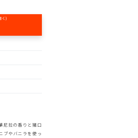
書く)
華尼拉の香りと猪口
ニブやバニラを使っ