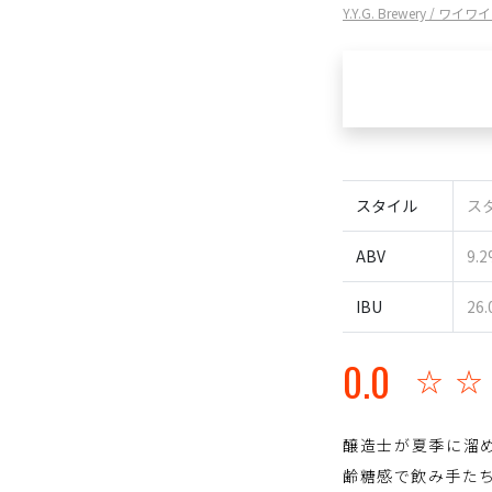
Y.Y.G. Brewery / 
スタイル
スタ
ABV
9.
IBU
26.
0.0
☆
醸造士が夏季に溜
齢糖感で飲み手た