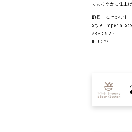
てまろやかに仕上
酌揺 - kumeyuri -
Style: Imperial St
ABV：9.2%
IBU：26