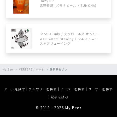
Hazy IPA
遠野麦酒 (ズモナビール / ZUMONA)
Scrolls Only / スクロールズ オンリー
West Coast Brewing / ウエストコー
ストブリューイング
My Beer
VERTERE / バテレ
奥多摩セゾン
ビールを探す
|
ブルワリーを探す
|
ビアバーを探す
|
ユーザーを探す
|
記事を読む
©︎ 2019 - 2026 My Beer