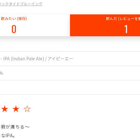
g / ブラックタイドブルーイング
飲みたい (保存)
飲んだ (レビューを
0
1
 - IPA (Indian Pale Ale) / アイピーエー
5%
★★★☆
静寂が満ちる～
なIPA。