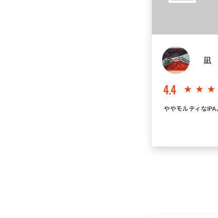
凪
4.4
★★
ややモルティなIP