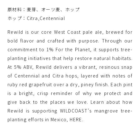
原材料：麦芽、オーツ麦、ホップ
ホップ：Citra,Centennial
Rewild is our core West Coast pale ale, brewed for
bold flavor and crafted with purpose. Through our
commitment to 1% For the Planet, it supports tree-
planting initiatives that help restore natural habitats.
At 5% ABV, Rewild delivers a vibrant, resinous snap
of Centennial and Citra hops, layered with notes of
ruby red grapefruit over a dry, piney finish. Each pint
is a bright, crisp reminder of why we protect and
give back to the places we love. Learn about how
Rewild is supporting WILDCOAST’s mangrove tree-
planting efforts in Mexico, HERE.