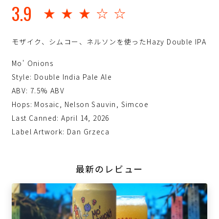
3.9
★★★☆☆
モザイク、シムコー、ネルソンを使ったHazy Double IPA
Mo' Onions
Style: Double India Pale Ale
ABV: 7.5% ABV
Hops: Mosaic, Nelson Sauvin, Simcoe
Last Canned: April 14, 2026
Label Artwork: Dan Grzeca
最新のレビュー