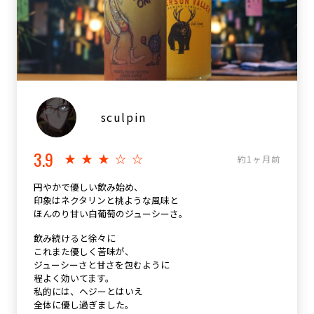
sculpin
3.9
★★★☆☆
約1ヶ月前
円やかで優しい飲み始め、
印象はネクタリンと桃ような風味と
ほんのり甘い白葡萄のジューシーさ。
飲み続けると徐々に
これまた優しく苦味が、
ジューシーさと甘さを包むように
程よく効いてます。
私的には、ヘジーとはいえ
全体に優し過ぎました。