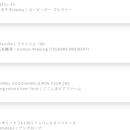
白わに #2
U.B.P Brewery / ユービーピー ブルワリー
blanche / ブランシェ〈白〉
五名醸造 / Gomyo Brewing (TSUBAME BREWERY)
NOMEL GOGOSHIMA LEMON SOUR [白]
gogoshima beer farm / ごごしまビアファーム
シオミード'24 | 白ワインバレルエイジミード
Antelope / アンテロープ