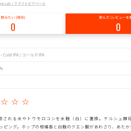
ewing Lab / クラフトビアベース
飲みたい (保存)
飲んだ (レビューを
0
0
 - Cold IPA / コールドIPA
0%
☆☆☆☆
通常使用される米やトウモロコシを米麹（白）に置換。ケルシュ
ライホッピング。ホップの柑橘香と白麹のクエン酸があわさり、あた