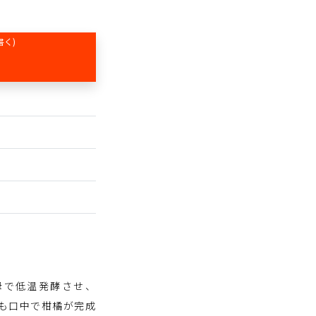
書く)
酵母で低温発酵させ、
かも口中で柑橘が完成