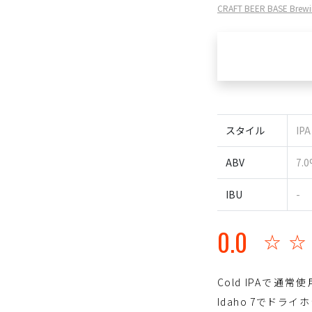
CRAFT BEER BASE Br
スタイル
IPA
ABV
7.
IBU
-
0.0
☆
Cold IPAで
Idaho 7でド