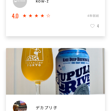
kow-z
4.0
★★★★☆
4年弱前
4
デカプリ子