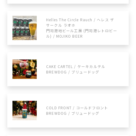
Helles The Circle Rauch / ヘレス ザ
サークル ラオホ
門司港地ビール工房 (門司港レトロビー
ル) / MOJIKO BEER
CAKE CARTEL / ケーキカルテル
BREWDOG / ブリュードッグ
COLD FRONT / コールドフロント
BREWDOG / ブリュードッグ