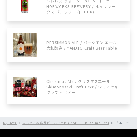
ンドレス ウォーターメロン ゴーゼ
HOPWORKS BREWERY / ホップワー
クス ブルワリー (旧 HUB)
PERSIMMON ALE / パーシモン エール
大和醸造 / YAMATO Craft Beer Table
Christmas Ale / クリスマスエール
Shimonoseki Craft Beer / シモノセキ
クラフト ビアー
My Beer
みちのく福島路ビール / Michinoku Fukushima Beer
ブルーベリーのシードリッシュラガー