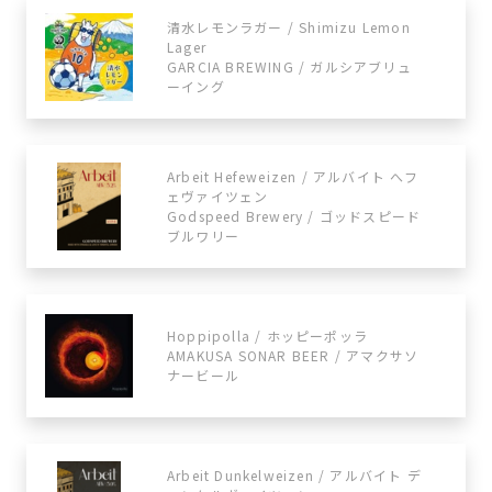
清水レモンラガー / Shimizu Lemon
Lager
GARCIA BREWING / ガルシアブリュ
ーイング
Arbeit Hefeweizen / アルバイト へフ
ェヴァイツェン
Godspeed Brewery / ゴッドスピード
ブルワリー
Hoppipolla / ホッピーポッラ
AMAKUSA SONAR BEER / アマクサソ
ナービール
Arbeit Dunkelweizen / アルバイト デ