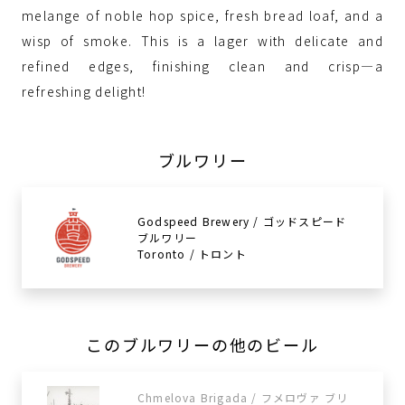
melange of noble hop spice, fresh bread loaf, and a
wisp of smoke. This is a lager with delicate and
refined edges, finishing clean and crisp—a
refreshing delight!
ブルワリー
Godspeed Brewery / ゴッドスピード
ブルワリー
Toronto / トロント
このブルワリーの他のビール
Chmelova Brigada / フメロヴァ ブリ