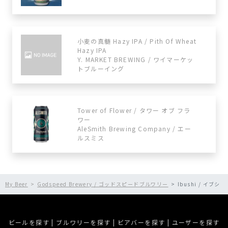
小麦の真髄 Hazy IPA / Pith Of Wheat
Hazy IPA
Y. MARKET BREWING / ワイマーケッ
トブルーイング
Tower of Flower / タワー オブ フラ
ワー
AleSmith Brewing Company / エー
ルスミス
My Beer
Godspeed Brewery / ゴッドスピードブルワリー
Ibushi / イブシ
ビールを探す
|
ブルワリーを探す
|
ビアバーを探す
|
ユーザーを探す