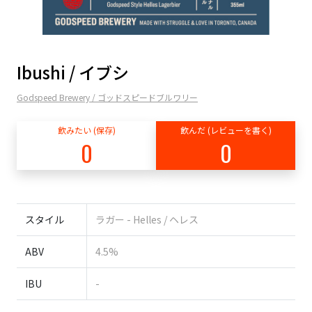
Ibushi / イブシ
Godspeed Brewery / ゴッドスピードブルワリー
飲みたい (保存)
飲んだ (レビューを書く)
0
0
スタイル
ラガー - Helles / ヘレス
ABV
4.5%
IBU
-