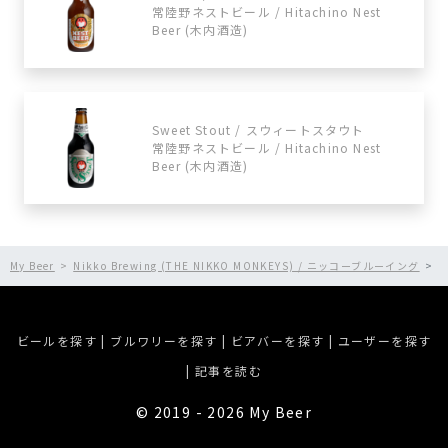
常陸野ネストビール / Hitachino Nest
Beer (木内酒造)
Sweet Stout / スウィートスタウト
常陸野ネストビール / Hitachino Nest
Beer (木内酒造)
My Beer
Nikko Brewing (THE NIKKO MONKEYS) / ニッコーブルーイング
T
ビールを探す
|
ブルワリーを探す
|
ビアバーを探す
|
ユーザーを探す
|
記事を読む
©︎ 2019 - 2026 My Beer