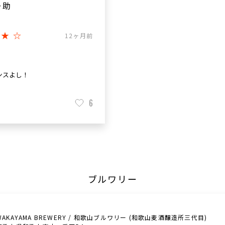
ー助
★★☆
12ヶ月前
ンスよし！
6
ブルワリー
WAKAYAMA BREWERY / 和歌山ブルワリー (和歌山麦酒醸造所三代目)