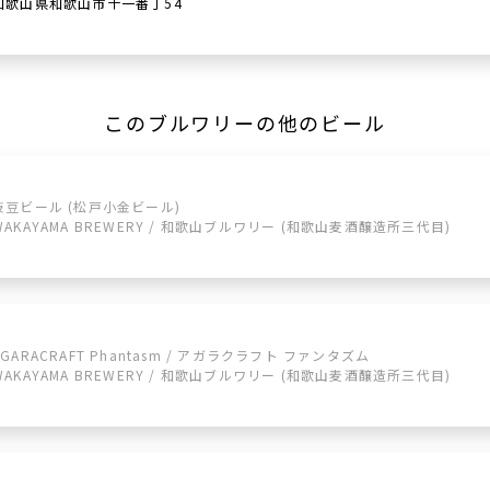
和歌山県和歌山市十一番丁54
このブルワリーの他のビール
枝豆ビール (松戸小金ビール)
WAKAYAMA BREWERY / 和歌山ブルワリー (和歌山麦酒醸造所三代目)
AGARACRAFT Phantasm / アガラクラフト ファンタズム
WAKAYAMA BREWERY / 和歌山ブルワリー (和歌山麦酒醸造所三代目)