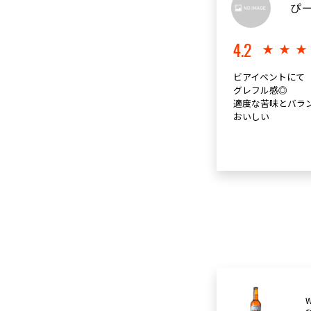
ぴ
4.2
★★
ビアイベントにて
グレフル感◎
適度な苦味とバラ
おいしい