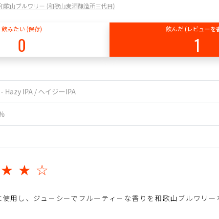
Y / 和歌山ブルワリー (和歌山麦酒醸造所三代目)
飲みたい (保存)
飲んだ (レビューを
0
1
 - Hazy IPA / ヘイジーIPA
5%
★★★☆
に使用し、ジューシーでフルーティーな香りを和歌山ブルワリー