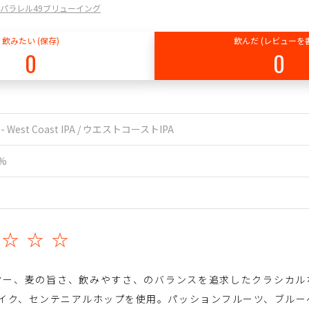
g Co / パラレル49ブリューイング
飲みたい (保存)
飲んだ (レビューを
0
0
A - West Coast IPA / ウエストコーストIPA
5%
☆☆☆☆
ター、麦の旨さ、飲みやすさ、のバランスを追求したクラシカル
ザイク、センテニアルホップを使用。パッションフルーツ、ブル