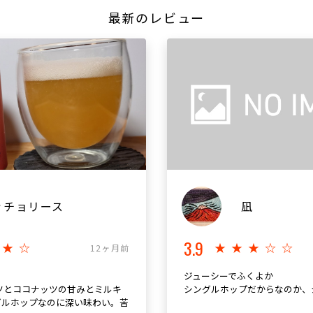
最新のレビュー
ッチョリース
凪
3.9
★★☆
★★★☆☆
12ヶ月前
ジューシーでふくよか
ツとココナッツの甘みとミルキ
シングルホップだからなのか、
ングルホップなのに深い味わい。苦