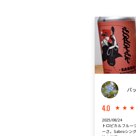
パ
4.0
★★
2025/08/24
トロピカルフルー
ーさ。Sabroシ