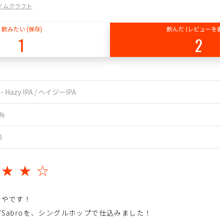
 / ノムクラフト
飲みたい (保存)
飲んだ (レビューを
1
2
 - Hazy IPA / ヘイジーIPA
0%
0
★★★☆
んやです！
Sabroを、シングルホップで仕込みました！