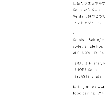
口当たりまろやかなH
Sabroからメロ
Verdant 酵母と
ソフトでジューシ
-
Soloist：Sabr
style : Single Hop
ALC. 6.0%｜IBU34
《MALT》Pilsner, Ma
《HOP》Sabro
《YEAST》English A
tasting not
food pairin