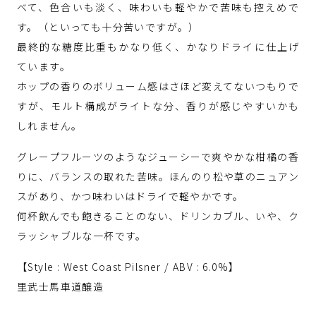
べて、色合いも淡く、味わいも軽やかで苦味も控えめで
す。（といっても十分苦いですが。）
最終的な糖度比重もかなり低く、かなりドライに仕上げ
ています。
ホップの香りのボリューム感はさほど変えてないつもりで
すが、モルト構成がライトな分、香りが感じやすいかも
しれません。
グレープフルーツのようなジューシーで爽やかな柑橘の香
りに、バランスの取れた苦味。ほんのり松や草のニュアン
スがあり、かつ味わいはドライで軽やかです。
何杯飲んでも飽きることのない、ドリンカブル、いや、ク
ラッシャブルな一杯です。
【Style : West Coast Pilsner / ABV : 6.0%】
里武士馬車道醸造