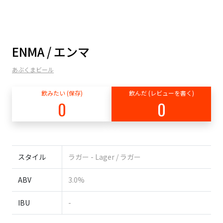
ENMA / エンマ
あぶくまビール
飲みたい (保存)
飲んだ (レビューを書く)
0
0
スタイル
ラガー - Lager / ラガー
ABV
3.0%
IBU
-