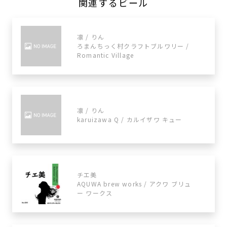
関連するビール
凛 / りん
ろまんちっく村クラフトブルワリー /
Romantic Village
凛 / りん
karuizawa Q / カルイザワ キュー
チエ美
AQUWA brew works / アクワ ブリュ
ー ワークス