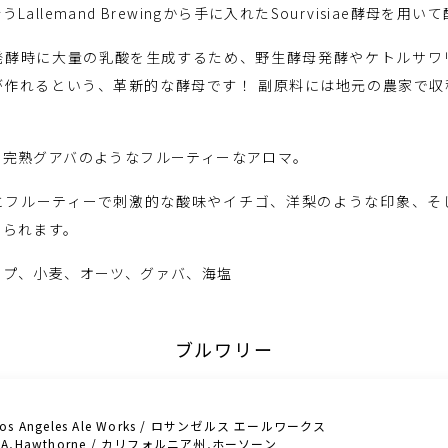
allemand Brewingから手に入れたSourvisiae酵母を用
発酵時に大量の乳酸を生成するため、野生酵母発酵やケトルサワ
が作れるという、革新的な酵母です！ 副原料には地元の農家で収
で完熟グアバのようなフルーティーなアロマ。
とフルーティーで刺激的な酸味やイチゴ、洋梨のような印象、そ
じられます。
ップ、小麦、オーツ、グァバ、海塩
ブルワリー
Los Angeles Ale Works / ロサンゼルス エールワークス
CA,Hawthorne / カリフォルニア州,ホーソーン