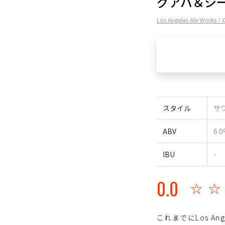
グアバ＆シ
Los Angeles Ale W
スタイル
サワ
ABV
6.
IBU
-
0.0
☆
これまでにLos An