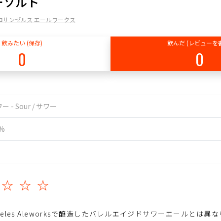
ーソルト
orks / ロサンゼルス エールワークス
飲みたい (保存)
飲んだ (レビューを
0
0
ー - Sour / サワー
0%
☆☆☆☆
geles Aleworksで醸造したバレルエイジドサワーエールとは異なり