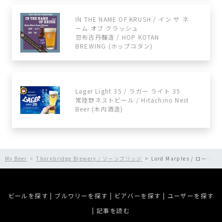
IN THE NAME OF KRUSH / イン ザ ネ
ーム オブ クラッシュ
忽布古丹醸造 / HOP KOTAN
BREWING (ホップコタン)
Lager Light 35 / ラガー ライト 35
常陸野ネストビール / Hitachino Nest
Beer (木内酒造)
My Beer
Thornbridge Brewery / ソーンブリッジ
Lord Marples / ロード マープル
ビールを探す
|
ブルワリーを探す
|
ビアバーを探す
|
ユーザーを探す
|
記事を読む