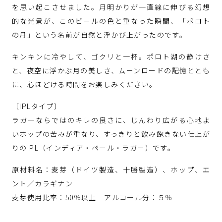
を思い起こさせました。月明かりが一直線に伸びる幻想
的な光景が、このビールの色と重なった瞬間、「ポロト
の月」という名前が自然と浮かび上がったのです。
キンキンに冷やして、ゴクリと一杯。ポロト湖の静けさ
と、夜空に浮かぶ月の美しさ、ムーンロードの記憶ととも
に、心ほどける時間をお楽しみください。
〔IPLタイプ〕
ラガーならではのキレの良さに、じんわり広がる心地よ
いホップの苦みが重なり、すっきりと飲み飽きない仕上が
りのIPL（インディア・ペール・ラガー）です。
原材料名：麦芽（ドイツ製造、十勝製造）、ホップ、エ
ント／カラギナン
麦芽使用比率：50％以上 アルコール分：５％